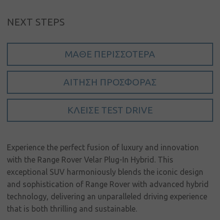
NEXT STEPS
ΜΆΘΕ ΠΕΡΙΣΣΌΤΕΡΑ
Συνδεση
Ο
ΑΊΤΗΣΗ ΠΡΟΣΦΟΡΆΣ
λογαριασμός
μου
ΚΛΕΊΣΕ TEST DRIVE
Γλώσσα
Αρχική
Experience the perfect fusion of luxury and innovation
Όμιλος
with the Range Rover Velar Plug-In Hybrid. This
Πηλακούτα
exceptional SUV harmoniously blends the iconic design
and sophistication of Range Rover with advanced hybrid
Μάρκες
technology, delivering an unparalleled driving experience
Νέα &
that is both thrilling and sustainable.