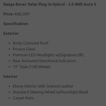
εκδηλώσεις
Range Rover Velar Plug-In Hybrid - 2.0 4WD Auto S
Πωλήσεις
Price:
€68,500*
Εμπορικά
Specification:
αυτοκίνητα
Exterior
Εταιρική
κοινωνική
Body-Coloured Roof
ευθύνη
Privacy Glass
Επικοινωνία
Premium LED Headlights w/Signature DRL
Rear Animated Directional Indicators
19" Style 5108 Wheels
Interior
Ebony Interior with Grained Leather
Standard Steering Wheel w/Moonlight Bezel
Carpet Mats