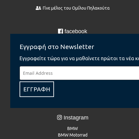
Γίνε μέλος του Ομίλου Πηλακούτα
facebook
BMW
Εγγραφή στο Newsletter
BMW Motorrad
MINI
Εγγραφείτε τώρα για να μαθαίνετε πρώτοι τα νέα κ
Jaguar
Land Rover
NISSAN
Renault
Dacia
ΕΓΓΡΑΦΗ
Mitsubishi Motors
Instagram
BMW
BMW Motorrad