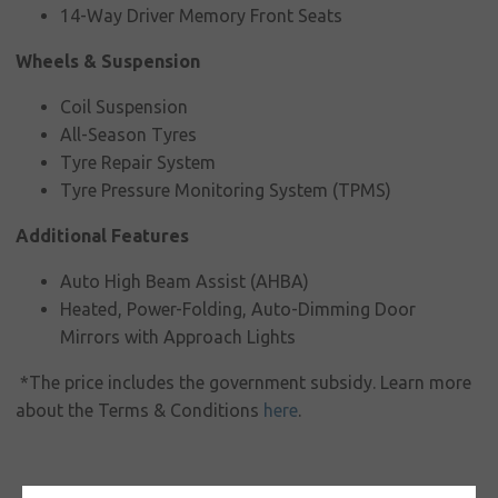
14-Way Driver Memory Front Seats
Wheels & Suspension
Coil Suspension
All-Season Tyres
Tyre Repair System
Tyre Pressure Monitoring System (TPMS)
Additional Features
Auto High Beam Assist (AHBA)
Heated, Power-Folding, Auto-Dimming Door
Mirrors with Approach Lights
*The price includes the government subsidy. Learn more
about the Terms & Conditions
here
.