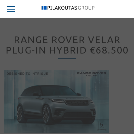
RANGE ROVER VELAR
PLUG-IN HYBRID €68.500