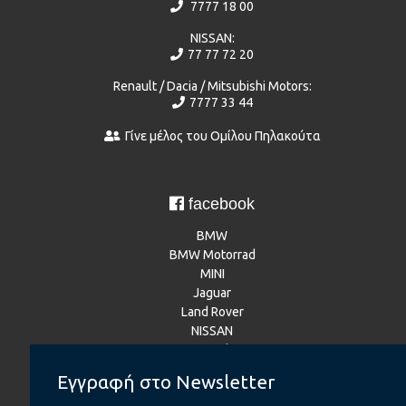
7777 18 00
NISSAN:
77 77 72 20
Renault / Dacia / Mitsubishi Motors:
7777 33 44
Γίνε μέλος του Ομίλου Πηλακούτα
facebook
BMW
BMW Motorrad
MINI
Jaguar
Land Rover
NISSAN
Renault
Dacia
Εγγραφή στο Newsletter
Mitsubishi Motors