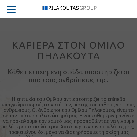
ΚΑΡΙΕΡΑ ΣΤΟΝ ΟΜΙΛΟ
ΠΗΛΑΚΟΥΤΑ
Κάθε πετυχημενη ομάδα υποστηρίζεται
από τους ανθρώπους της.
Η επιτυχία του Ομίλου αντικατοπτρίζει το επίπεδο
επαγγελματισμού, ικανοτήτων, πίστης και πάθους για τους
ανθρώπους. Οι άνθρωποι του Ομίλου Πηλακούτα, είναι το
σημαντικότερο πλεονέκτημά μας. Είναι καθημερινή ανάγκη
να προκαλούμε τον εαυτό μας, προσπαθώντας να γίνουμε
καλύτεροι και καλύτεροι. Αυτό περιμένουν οι πελάτες μας,
προκειμένου όχι μόνο να διατηρήσουμε τη σχέση μας