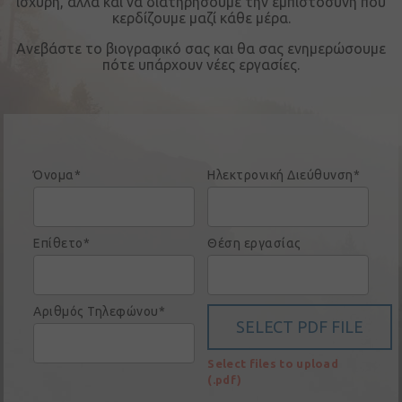
ισχυρή, αλλά και να διατηρήσουμε την εμπιστοσύνη που
κερδίζουμε μαζί κάθε μέρα.
Συνδεση
Ανεβάστε το βιογραφικό σας και θα σας ενημερώσουμε
Ο
πότε υπάρχουν νέες εργασίες.
λογαριασμός
μου
Γλώσσα
Αρχική
Όνομα*
Ηλεκτρονική Διεύθυνση*
Όμιλος
Πηλακούτα
Επίθετο*
Θέση εργασίας
Μάρκες
Νέα &
Αριθμός Τηλεφώνου*
εκδηλώσεις
Πωλήσεις
Select files to upload
(.pdf)
Εμπορικά