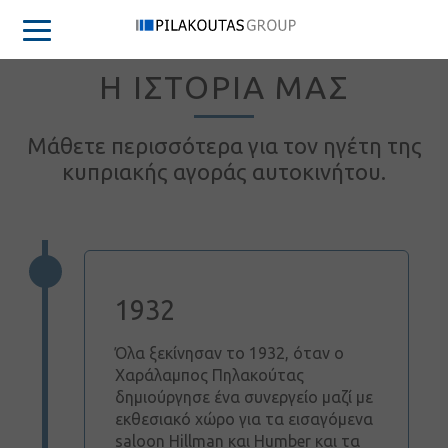
Η ΙΣΤΟΡΙΑ ΜΑΣ
Μάθετε περισσότερα για τον ηγέτη της
κυπριακής αγοράς αυτοκινήτου.
1932
Όλα ξεκίνησαν το 1932, όταν ο
Χαράλαμπος Πηλακούτας
δημιούργησε ένα συνεργείο μαζί με
εκθεσιακό χώρο για τα εισαγόμενα
saloon Hillman και Humber και τα