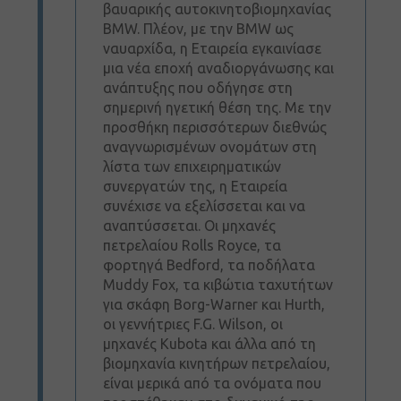
βαυαρικής αυτοκινητoβιομηχανίας
BMW. Πλέον, με την BMW ως
ναυαρχίδα, η Εταιρεία εγκαινίασε
μια νέα εποχή αναδιοργάνωσης και
ανάπτυξης που οδήγησε στη
σημερινή ηγετική θέση της. Με την
προσθήκη περισσότερων διεθνώς
αναγνωρισμένων ονομάτων στη
λίστα των επιχειρηματικών
συνεργατών της, η Εταιρεία
συνέχισε να εξελίσσεται και να
αναπτύσσεται. Οι μηχανές
πετρελαίου Rolls Royce, τα
φορτηγά Bedford, τα ποδήλατα
Muddy Fox, τα κιβώτια ταχυτήτων
για σκάφη Borg-Warner και Hurth,
οι γεννήτριες F.G. Wilson, οι
μηχανές Kubota και άλλα από τη
βιομηχανία κινητήρων πετρελαίου,
είναι μερικά από τα ονόματα που