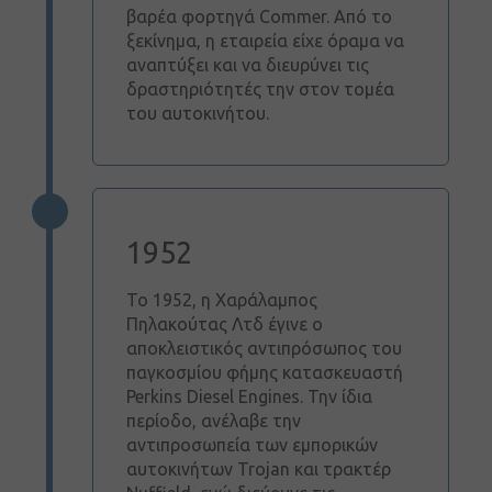
βαρέα φορτηγά Commer. Από το
ξεκίνημα, η εταιρεία είχε όραμα να
αναπτύξει και να διευρύνει τις
δραστηριότητές την στον τομέα
του αυτοκινήτου.
1952
Το 1952, η Χαράλαμπος
Πηλακούτας Λτδ έγινε ο
Συνδεση
αποκλειστικός αντιπρόσωπος του
παγκοσμίου φήμης κατασκευαστή
Ο
Perkins Diesel Engines. Την ίδια
λογαριασμός
περίοδο, ανέλαβε την
μου
αντιπροσωπεία των εμπορικών
αυτοκινήτων Trojan και τρακτέρ
Γλώσσα