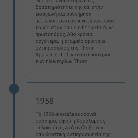
Nuffield, ενώ διεύρυνε τις
Αρχική
δραστηριότητες της και στην
εισαγωγή και συντήρηση
Όμιλος
πετρελαιοκίνητων κινητήρων, έναν
Πηλακούτα
τομέα στον οποίο η Εταιρεία έγινε
πρωτοπόρος. Δύο χρόνια
Μάρκες
αργότερα, η εταιρεία ορίστηκε
αντιπρόσωπος της Thorn
Νέα &
Appliances Ltd, κατασκευάστριας
εκδηλώσεις
των πλυντηρίων Thorn.
Πωλήσεις
Εμπορικά
αυτοκίνητα
1958
Εταιρική
κοινωνική
To 1958 αποτέλεσε χρονιά-
ευθύνη
ορόσημο, αφού η Χαράλαμπος
Πηλακούτας Λτδ ανέλαβε την
Επικοινωνία
αποκλειστική αντιπροσωπεία της