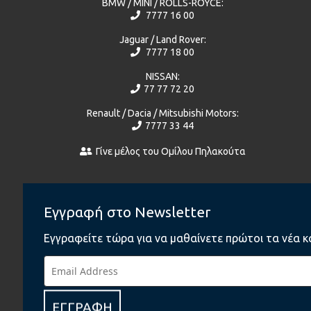
BMW / MINI / ROLLS-ROYCE:
7777 16 00
Jaguar / Land Rover:
7777 18 00
NISSAN:
77 77 72 20
Renault / Dacia / Mitsubishi Motors:
7777 33 44
Γίνε μέλος του Ομίλου Πηλακούτα
facebook
Εγγραφή στο Newsletter
BMW
Εγγραφείτε τώρα για να μαθαίνετε πρώτοι τα νέα κ
BMW Motorrad
MINI
Jaguar
Land Rover
NISSAN
ΕΓΓΡΑΦΗ