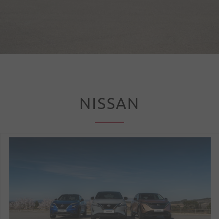
Συνδεση
Ο
λογαριασμός
NISSAN
μου
Γλώσσα
Αρχική
Όμιλος
Πηλακούτα
Μάρκες