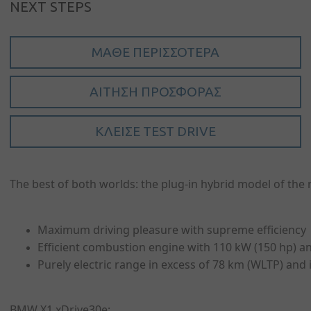
NEXT STEPS
ΜΆΘΕ ΠΕΡΙΣΣΌΤΕΡΑ
Συνδεση
Ο
ΑΊΤΗΣΗ ΠΡΟΣΦΟΡΆΣ
λογαριασμός
μου
ΚΛΕΊΣΕ TEST DRIVE
Γλώσσα
Αρχική
The best of both worlds: the plug-in hybrid model of th
Όμιλος
Πηλακούτα
Maximum driving pleasure with supreme efficiency
Μάρκες
Efficient combustion engine with 110 kW (150 hp) 
Purely electric range in excess of 78 km (WLTP) and in
Νέα &
εκδηλώσεις
BMW X1 xDrive30e
: