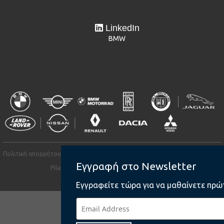
LinkedIn
BMW
Πολιτική απορρήτου
Πολιτική απορρήτου
Πολιτική απορρήτου
Όροι χ
Εγγραφή στο Newsletter
Pilakoutas Group© 2026. All rights reserved.
Licensed & Developed by
UIBS.
Εγγραφείτε τώρα για να μαθαίνετε πρώτ