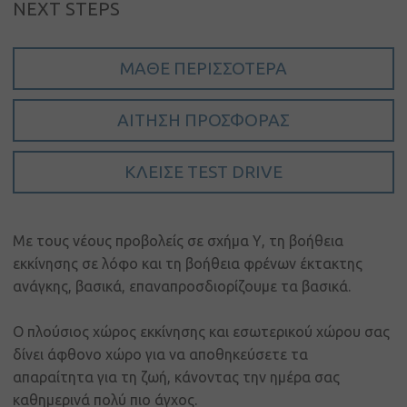
NEXT STEPS
Ο
λογαριασμός
μου
ΜΆΘΕ ΠΕΡΙΣΣΌΤΕΡΑ
Γλώσσα
ΑΊΤΗΣΗ ΠΡΟΣΦΟΡΆΣ
Αρχική
Όμιλος
ΚΛΕΊΣΕ TEST DRIVE
Πηλακούτα
Μάρκες
Με τους νέους προβολείς σε σχήμα Υ, τη βοήθεια
Νέα &
εκκίνησης σε λόφο και τη βοήθεια φρένων έκτακτης
εκδηλώσεις
ανάγκης, βασικά, επαναπροσδιορίζουμε τα βασικά.
Πωλήσεις
Ο πλούσιος χώρος εκκίνησης και εσωτερικού χώρου σας
δίνει άφθονο χώρο για να αποθηκεύσετε τα
Εμπορικά
αυτοκίνητα
απαραίτητα για τη ζωή, κάνοντας την ημέρα σας
καθημερινά πολύ πιο άγχος.