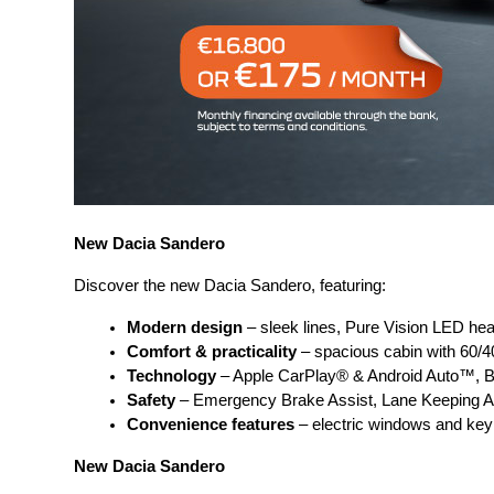
Πωλήσεις
Εμπορικά
αυτοκίνητα
Εταιρική
κοινωνική
ευθύνη
Επικοινωνία
New Dacia Sandero
Discover the new Dacia Sandero, featuring:
Modern design
 – sleek lines, Pure Vision LED hea
Comfort & practicality
 – spacious cabin with 60/40
Technology 
– Apple CarPlay® & Android Auto™, B
Safety 
– Emergency Brake Assist, Lane Keeping A
Convenience features
 – electric windows and key
New Dacia Sandero