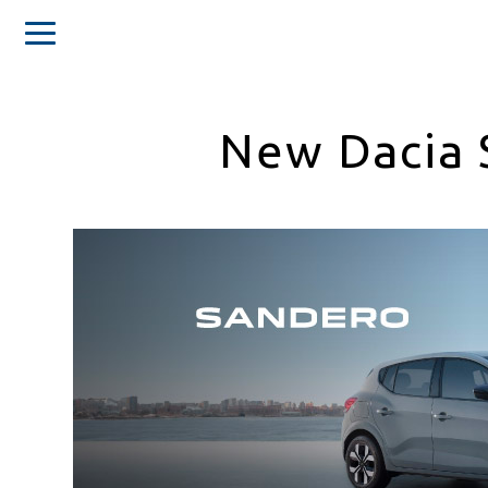
New Dacia 
Αρχική
Όμιλος
Πηλακούτα
Μάρκες
Νέα
&
εκδηλώσεις