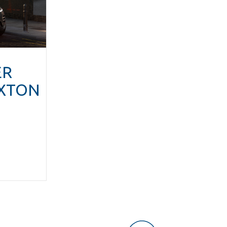
ER
XTON