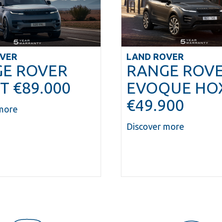
OVER
LAND ROVER
E ROVER
RANGE ROV
T €89.000
EVOQUE HO
€49.900
more
Discover more