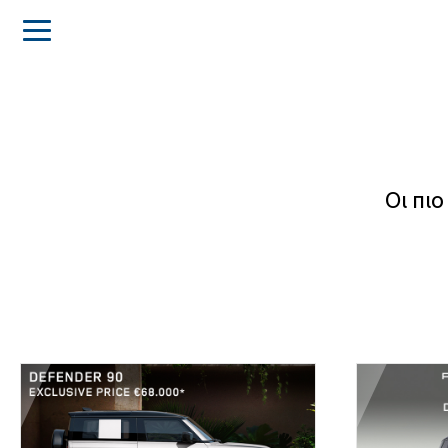
Οι πι
Αρχική
Όμιλος
Πηλακούτα
Μάρκες
Νέα
&
εκδηλώσεις
Πωλήσεις