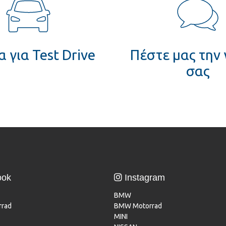
 για Test Drive
Πέστε μας την
σας
ook
Instagram
BMW
rad
BMW Motorrad
MINI