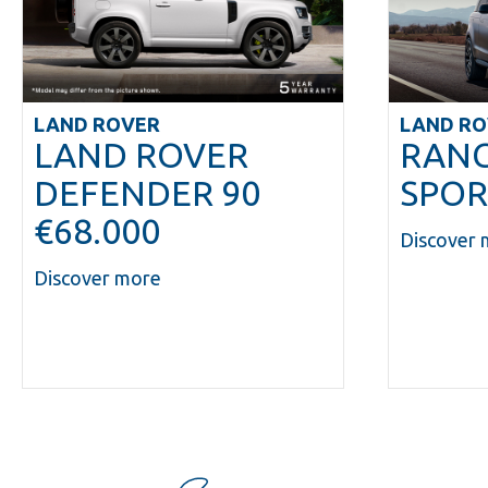
Εμπορικά
αυτοκίνητα
Εταιρική
LAND ROVER
LAND R
κοινωνική
LAND ROVER
RANG
ευθύνη
DEFENDER 90
SPOR
Επικοινωνία
€68.000
Discover 
Discover more