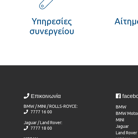
Εμπορικά
αυτοκίνητα
Εταιρική
Υπηρεσίες
Αίτημα
κοινωνική
συνεργείου
ευθύνη
Επικοινωνία
Επικοινωνία
faceb
BMW / MINI / ROLLS-ROYCE:
BMW
7777 16 00
BMW Motor
MINI
Jaguar / Land Rover:
Jaguar
7777 18 00
Land Rover