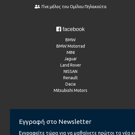
Γίνε μέλος του Ομίλου Πηλακούτα
facebook
BMW
BMW Motorrad
MINI
Jaguar
Land Rover
NISSAN
Renault
Dacia
Mitsubishi Motors
Instagram
Εγγραφή στο Newsletter
BMW
BMW Motorrad
Εγγραφείτε τώρα για να μαθαίνετε πρώτοι τα νέα κ