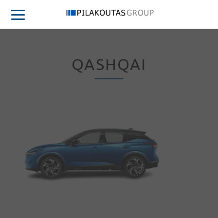
QASHQAI
Συνδεση